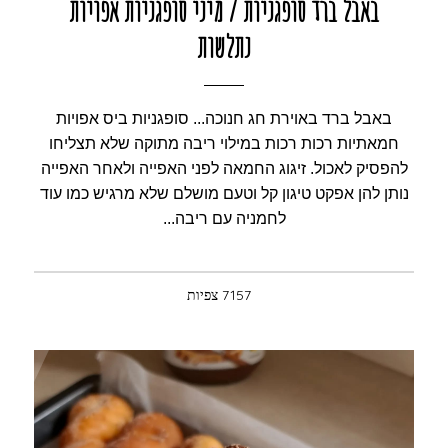
באבל ברד סופגניות / מיני סופגניות אפויות
נתלשות
באבל ברד באוירת חג חנוכה... סופגניות ביס אפויות
חמאתיות רכות רכות במילוי ריבה מתוקה שלא תצליחו
להפסיק לאכול. זיגוג החמאה לפני האפייה ולאחר האפייה
נותן להן אפקט טיגון קל וטעם מושלם שלא מרגיש כמו עוד
לחמניה עם ריבה...
7157 צפיות