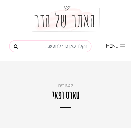
MENU
קטגוריה
טארט ופאי