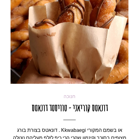
חנוכה
דונאטס קוריאני - טוויסטד דונאטס
או בשמם המקורי Kkwabaegi . דונאטס בצורת בורג
מצופים בסוכר וקינמון שהכי הכי כיף לזלף מעליהם נוטלה