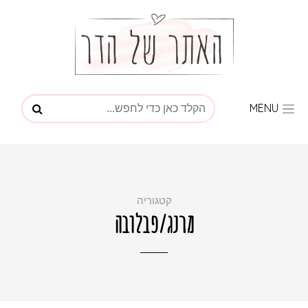
MENU
קטגוריה
מרנג/פבלובה