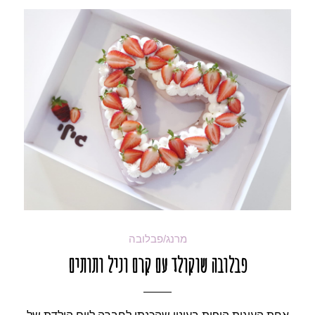
מרנג/פבלובה
פבלובה שוקולד עם קרם וניל ותותים