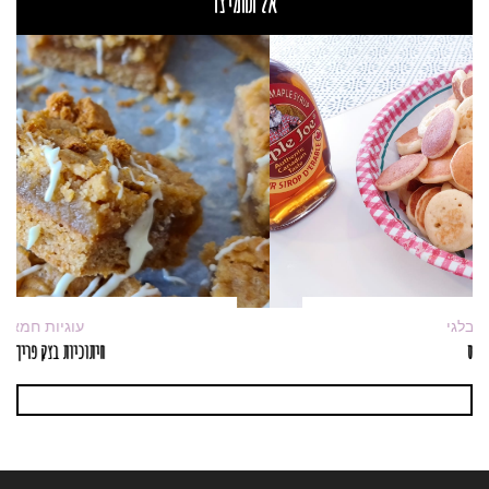
אל תחמיצו
פנקייק/וופל בלגי
מיני פנקייקס