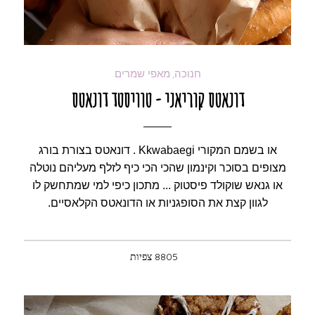
חנוכה
מאפי שמרים
,
דונאטס קוריאני - טוויסטד דונאטס
או בשמם המקורי Kkwabaegi . דונאטס בצורת בורג
מצופים בסוכר וקינמון שהכי הכי כיף לזלף מעליהם נוטלה
או גנאש שוקולד פיסטוק ... מתכון כיפי למי שמתחשק לו
לגוון קצת את הסופגניות או הדונאטס הקלאסיים.
8805 צפיות